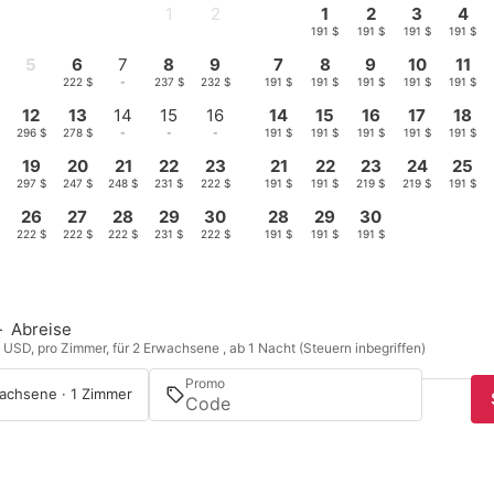
1
2
1
2
3
4
-
-
191 $
191 $
191 $
191 $
5
6
7
8
9
7
8
9
10
11
222 $
222 $
-
237 $
232 $
191 $
191 $
191 $
191 $
191 $
12
13
14
15
16
14
15
16
17
18
$
296 $
278 $
-
-
-
191 $
191 $
191 $
191 $
191 $
19
20
21
22
23
21
22
23
24
25
297 $
247 $
248 $
231 $
222 $
191 $
191 $
219 $
219 $
191 $
26
27
28
29
30
28
29
30
$
222 $
222 $
222 $
231 $
222 $
191 $
191 $
191 $
—
Abreise
n USD, pro Zimmer, für 2 Erwachsene , ab 1 Nacht (Steuern inbegriffen)
Promo
achsene · 1 Zimmer