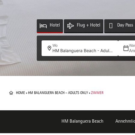
Hotel
Flug + Hotel
Day Pass
Wo
Wa
HM Balanguera Beach - Adults Only
An
HOME
»
HM BALANGUERA BEACH – ADULTS ONLY
»
ZIMMER
HM Balanguera Beach
Annehmlic