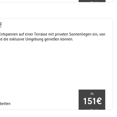
pro Nacht
E
ntspannen auf einer Terrasse mit privaten Sonnenliegen ein, von
 und die exklusive Umgebung genießen können.
Ab
151€
lbetten
pro Nacht