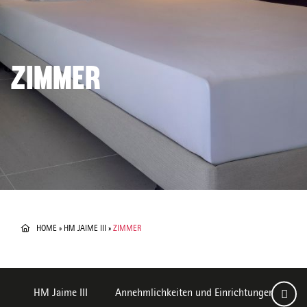
ZIMMER
HOME
»
HM JAIME III
»
ZIMMER
HM Jaime III
Annehmlichkeiten und Einrichtungen
Z