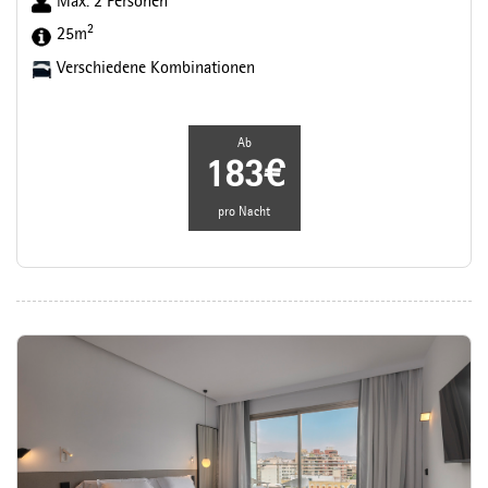
Max. 2 Personen
2
25m
Verschiedene Kombinationen
Ab
183€
pro Nacht