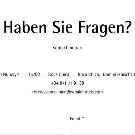
Haben Sie Fragen?
Kontakt mit uns
 Nuñez, 4
–
15700
–
Boca Chica
–
Boca Chica
,
Dominikanische 
+34 871 71 91 38
reservasbocachica@whalahotels.com
Email