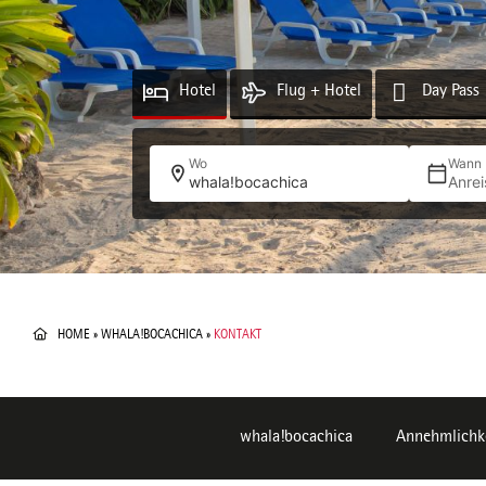
Hotel
Flug + Hotel
Day Pass
Wo
Wann
whala!bocachica
Anrei
HOME
»
WHALA!BOCACHICA
»
KONTAKT
whala!bocachica
Annehmlichke