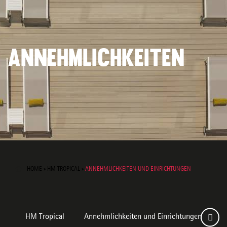
ANNEHMLICHKEITEN
HOME
»
HM TROPICAL
»
ANNEHMLICHKEITEN UND EINRICHTUNGEN
HM Tropical
Annehmlichkeiten und Einrichtungen
Z