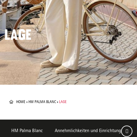
LAGE
HOME
»
HM PALMA BLANC
»
LAGE
HM Palma Blanc
Annehmlichkeiten und Einrichtungen