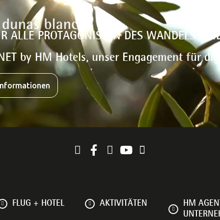
IR ALLE PROTAGONISTEN DES WANDELS SIN
NET by HM Hotels, unser Engagement für di
Informationen
FLUG + HOTEL
AKTIVITÄTEN
HM AGEN
UNTERN