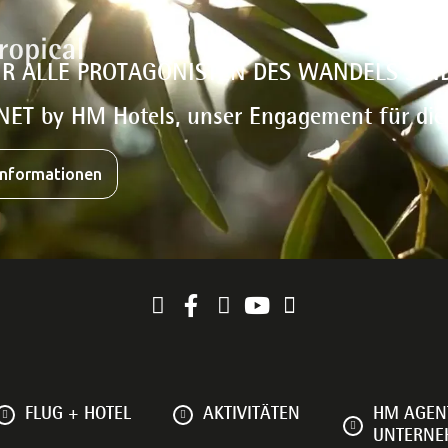
IR ALLE PROTAGONISTEN DES WANDELS SIN
NET by HM Hotels, unser Engagement für di
Informationen
FLUG + HOTEL
AKTIVITÄTEN
HM AGEN
UNTERN