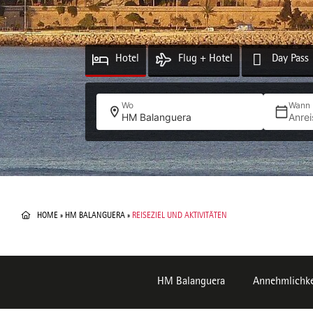
Hotel
Flug + Hotel
Day Pass
Wo
Wann
HM Balanguera
Anrei
HOME
»
HM BALANGUERA
»
REISEZIEL UND AKTIVITÄTEN
HM Balanguera
Annehmlichke