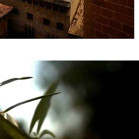
D
e Umwelt