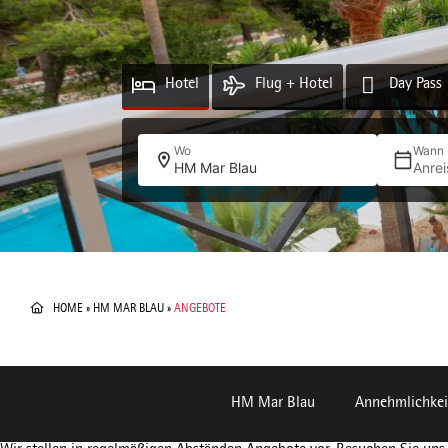
Hotel
Flug + Hotel
Day Pass
Wo
Wann
HM Mar Blau
Anrei
HOME
»
HM MAR BLAU
»
ANGEBOTE
HM Mar Blau
Annehmlichkei