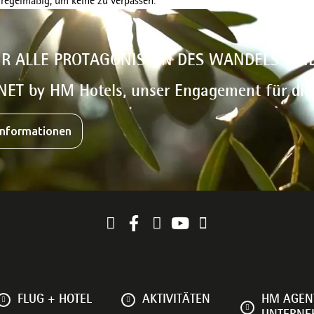
 regelmäßig, um keine zu verpassen.
IR ALLE PROTAGONISTEN DES WANDELS SIN
NET by HM Hotels, unser Engagement für di
Informationen
FLUG + HOTEL
AKTIVITÄTEN
HM AGEN