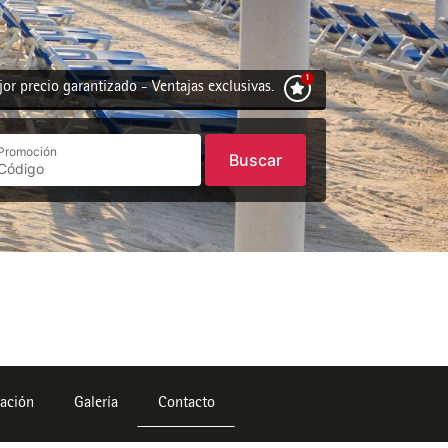
or precio garantizado - Ventajas exclusivas.
Promoción
Buscar
uación
Galería
Contacto