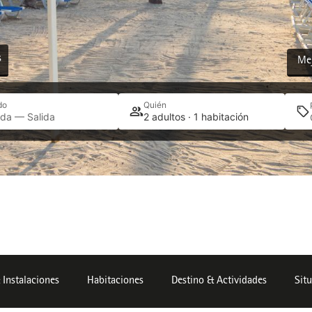
s
Mej
do
Quién
ada — Salida
2 adultos · 1 habitación
 Instalaciones
Habitaciones
Destino & Actividades
Sit