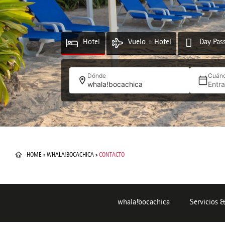
Hotel
Vuelo + Hotel
Day Pas
Dónde
Cuán
whala!bocachica
Entr
HOME
»
WHALA!BOCACHICA
»
CONTACTO
whala!bocachica
Servicios &