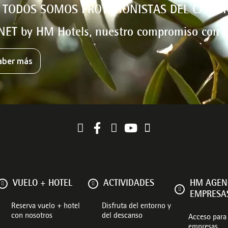
 TODOS SOMOS PROTAGONISTAS DEL CAMBI
NET by HM Hotels, nuestro compromiso con e
aber más
VUELO + HOTEL
ACTIVIDADES
HM AGEN
EMPRESA
Reserva vuelo + hotel
Disfruta del entorno y
con nosotros
del descanso
Acceso para 
empresas