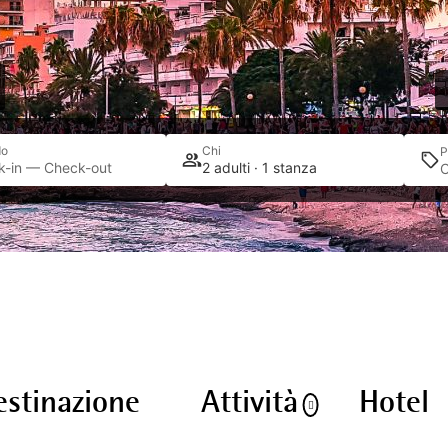
do
Chi
P
k-in — Check-out
2 adulti · 1 stanza
estinazione
Attività
Hotel