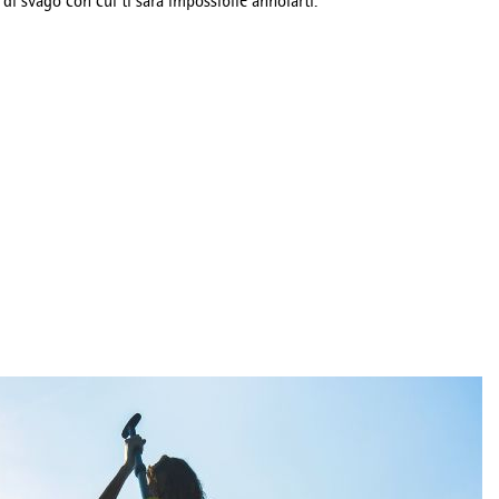
di svago con cui ti sarà impossibile annoiarti.