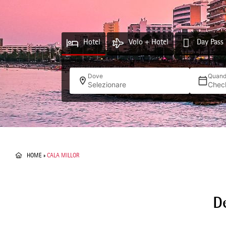
Hotel
Volo + Hotel
Day Pass
Dove
Quan
Selezionare
Chec
HOME
»
CALA MILLOR
D