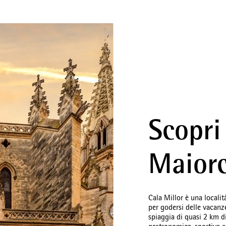
Scopri
Maior
Cala Millor è una localit
per godersi delle vacanze
spiaggia di quasi 2 km d