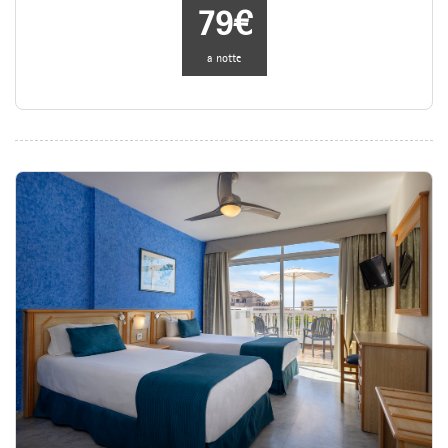
79€
a notte