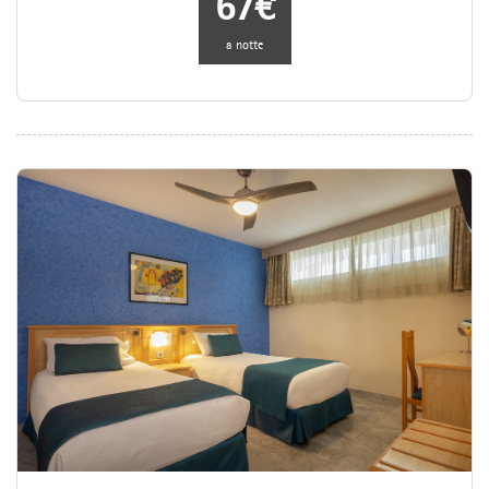
67€
a notte