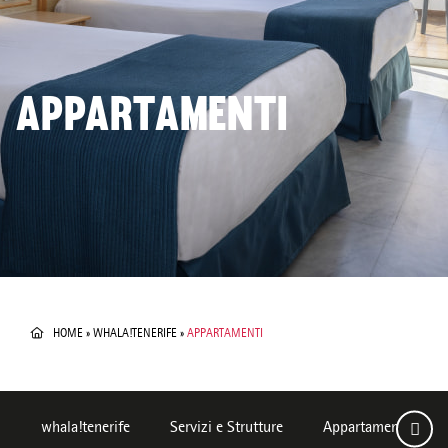
APPARTAMENTI
HOME
»
WHALA!TENERIFE
»
APPARTAMENTI
whala!tenerife
Servizi e Strutture
Appartamenti