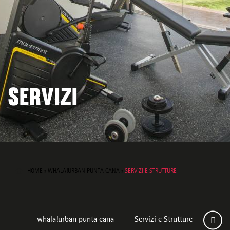
SERVIZI
HOME
»
WHALA!URBAN PUNTA CANA
»
SERVIZI E STRUTTURE
whala!urban punta cana
Servizi e Strutture
Came