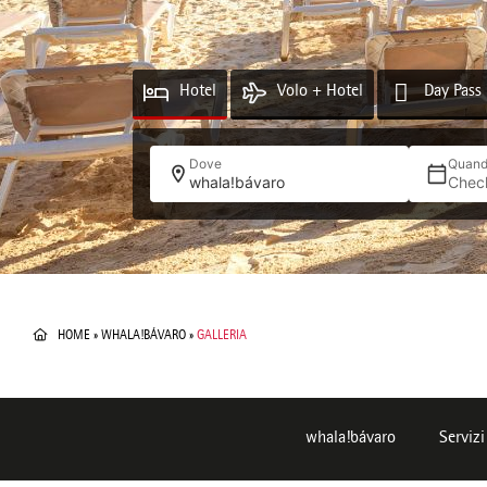
Hotel
Volo + Hotel
Day Pass
Dove
Quan
whala!bávaro
Chec
HOME
»
WHALA!BÁVARO
»
GALLERIA
whala!bávaro
Servizi