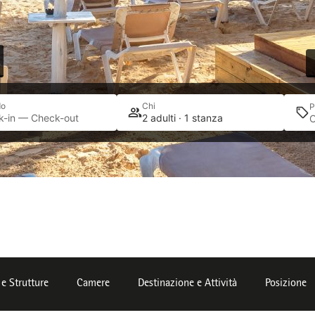
do
Chi
P
k-in — Check-out
2 adulti · 1 stanza
 e Strutture
Camere
Destinazione e Attività
Posizione