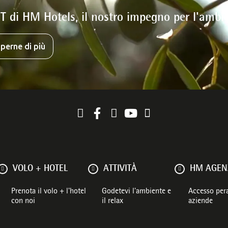
T di HM Hotels, il nostro impegno per l'ambi
perne di più
VOLO + HOTEL
ATTIVITÀ
HM AGENZ
Prenota il volo + l'hotel
Godetevi l'ambiente e
Accesso pera
con noi
il relax
aziende