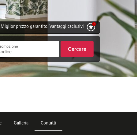
Miglior prezzo garantito. Vantaggi esclusivi
romozione
Cercare
e
Galleria
Contatti