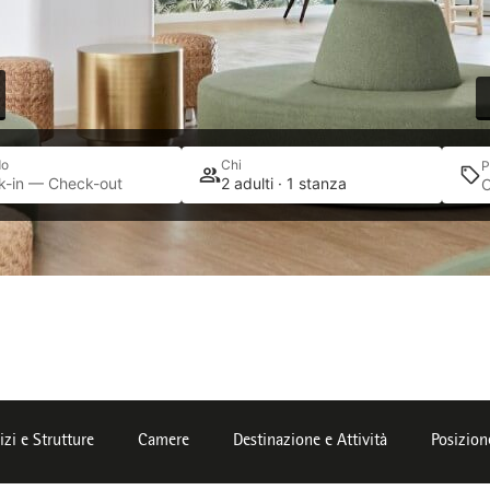
do
Chi
P
k-in — Check-out
2 adulti · 1 stanza
izi e Strutture
Camere
Destinazione e Attività
Posizion