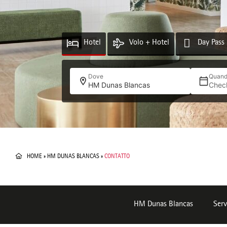
Hotel
Volo + Hotel
Day Pass
Dove
Quan
HM Dunas Blancas
Chec
HOME
»
HM DUNAS BLANCAS
»
CONTATTO
HM Dunas Blancas
Serv