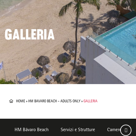
GALLERIA
HOME
»
HM BAVARO BEACH – ADULTS ONLY
»
GALLERIA
HM Bávaro Beach
Servizi e Strutture
Camere
D