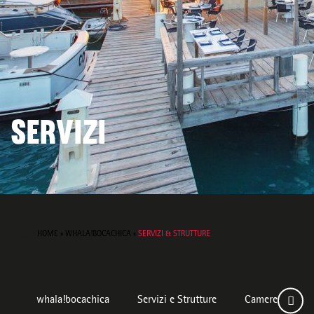
SERVIZI
HOME
»
WHALA!BOCACHICA
»
SERVIZI & STRUTTURE
whala!bocachica
Servizi e Strutture
Camere
D