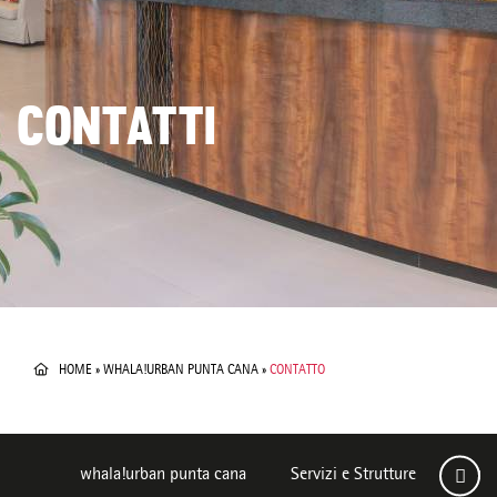
CONTATTI
HOME
»
WHALA!URBAN PUNTA CANA
»
CONTATTO
whala!urban punta cana
Servizi e Strutture
Came