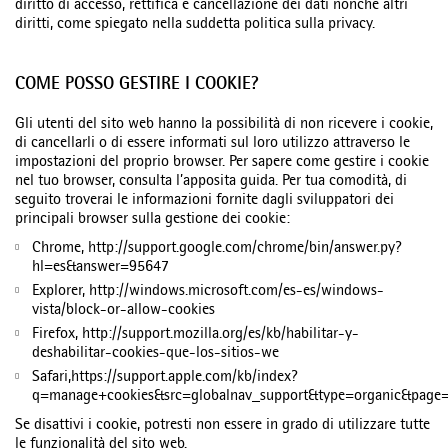
diritto di accesso, rettifica e cancellazione dei dati nonché altri
diritti, come spiegato nella suddetta politica sulla privacy.
COME POSSO GESTIRE I COOKIE?
Gli utenti del sito web hanno la possibilità di non ricevere i cookie,
di cancellarli o di essere informati sul loro utilizzo attraverso le
impostazioni del proprio browser. Per sapere come gestire i cookie
nel tuo browser, consulta l’apposita guida. Per tua comodità, di
seguito troverai le informazioni fornite dagli sviluppatori dei
principali browser sulla gestione dei cookie:
Chrome, http://support.google.com/chrome/bin/answer.py?
hl=es&answer=95647
Explorer, http://windows.microsoft.com/es-es/windows-
vista/block-or-allow-cookies
Firefox, http://support.mozilla.org/es/kb/habilitar-y-
deshabilitar-cookies-que-los-sitios-we
Safari,https://support.apple.com/kb/index?
q=manage+cookies&src=globalnav_support&type=organic&page=
Se disattivi i cookie, potresti non essere in grado di utilizzare tutte
le funzionalità del sito web.