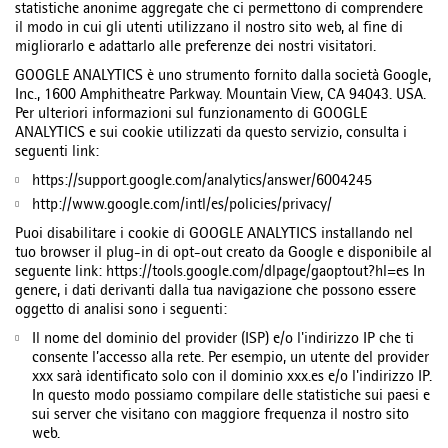
statistiche anonime aggregate che ci permettono di comprendere
il modo in cui gli utenti utilizzano il nostro sito web, al fine di
migliorarlo e adattarlo alle preferenze dei nostri visitatori.
GOOGLE ANALYTICS è uno strumento fornito dalla società Google,
Inc., 1600 Amphitheatre Parkway. Mountain View, CA 94043. USA.
Per ulteriori informazioni sul funzionamento di GOOGLE
ANALYTICS e sui cookie utilizzati da questo servizio, consulta i
seguenti link:
https://support.google.com/analytics/answer/6004245
http://www.google.com/intl/es/policies/privacy/
Puoi disabilitare i cookie di GOOGLE ANALYTICS installando nel
tuo browser il plug-in di opt-out creato da Google e disponibile al
seguente link: https://tools.google.com/dlpage/gaoptout?hl=es In
genere, i dati derivanti dalla tua navigazione che possono essere
oggetto di analisi sono i seguenti:
Il nome del dominio del provider (ISP) e/o l'indirizzo IP che ti
consente l’accesso alla rete. Per esempio, un utente del provider
xxx sarà identificato solo con il dominio xxx.es e/o l'indirizzo IP.
In questo modo possiamo compilare delle statistiche sui paesi e
sui server che visitano con maggiore frequenza il nostro sito
web.