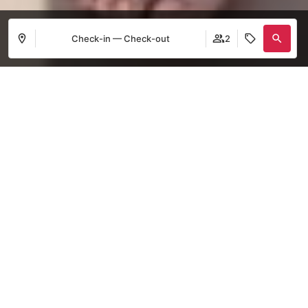
Check-in — Check-out
2
Accedi/Registrati
Dove
Quando
Promozione
Dove
Quando
Promozione
Chi
Chi
Camera 1
Camera 1
HOME
»
HM ISABELA-ADULTS ONLY
adulti
adulti
VANTAGGI ESCLUSIVI SE PRENOTI SUL NOSTRO SITO
2
2
A partire da 18 anni
A partire da 18 anni
Aggiungere camera
Aggiungere camera
Fare domanda a
Fare domanda a
ione
Miglior prezzo garantito
Altrimenti lo pareggiamo