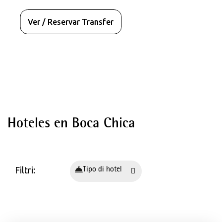
Ver / Reservar Transfer
Destinazioni
Hoteles en Boca Chica
Hotel in Spagna - Maiorca
Palma de Mallorca
Playa de Palma
Filtri:
Tipo di hotel
Santa Ponça
Can Pastilla
Magaluf
Cala Millor