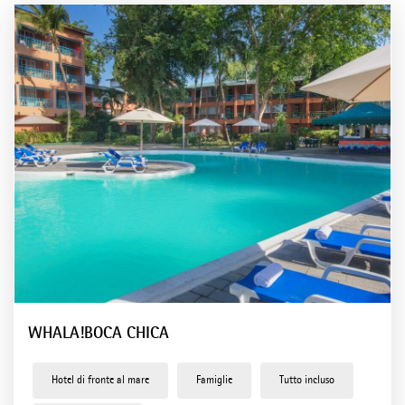
Tenerife
Hotel in Mexico
Holbox
Playa el Carmen
Hotel in Reppublica Dominicana
Bayahíbe
Boca Chica
Punta Cana
WHALA!BOCA CHICA
Hotel di fronte al mare
Famiglie
Tutto incluso