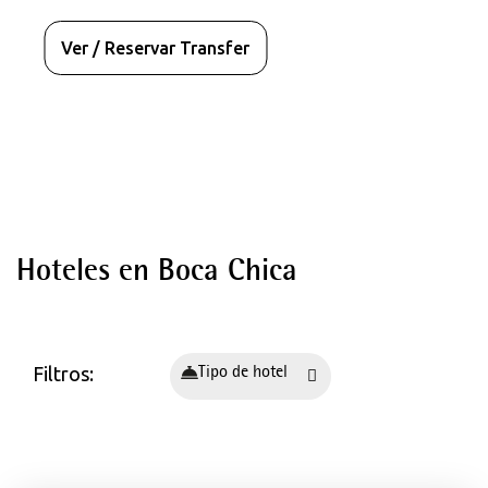
Ver / Reservar Transfer
Destinos
Hoteles en Boca Chica
Hoteles en España - Mallorca
Palma de Mallorca
Playa de Palma
Filtros:
Santa Ponça
Tipo de hotel
Can Pastilla
Magaluf
Cala Millor