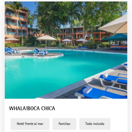
Tenerife
Hoteles en México
Holbox
Playa el Carmen
Hoteles en Rep. Dominicana
Bayahíbe
Boca Chica
Punta Cana
WHALA!BOCA CHICA
Hotel frente al mar
Familias
Todo incluido