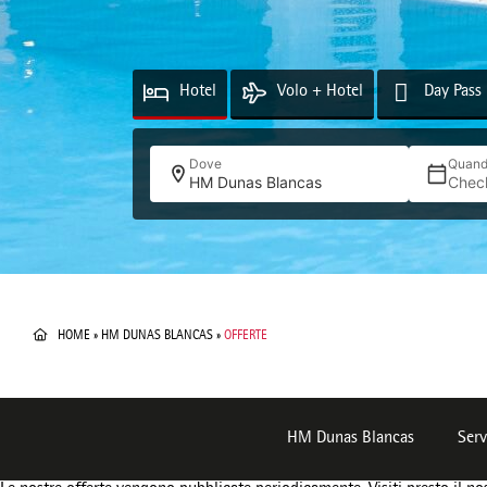
Hotel
Volo + Hotel
Day Pass
Dove
Quan
HM Dunas Blancas
Chec
HOME
»
HM DUNAS BLANCAS
»
OFFERTE
HM Dunas Blancas
Serv