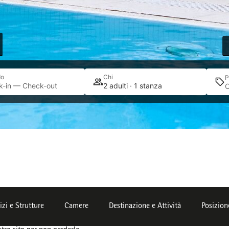
do
Chi
P
k-in — Check-out
2 adulti · 1 stanza
izi e Strutture
Camere
Destinazione e Attività
Posizion