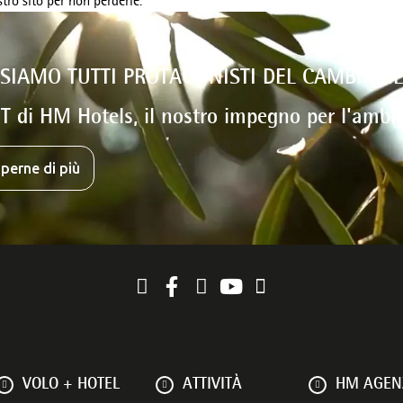
tro sito per non perderle.
 SIAMO TUTTI PROTAGONISTI DEL CAMBIAM
T di HM Hotels, il nostro impegno per l'ambi
perne di più
VOLO + HOTEL
ATTIVITÀ
HM AGENZ