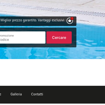
Miglior prezzo garantito. Vantaggi esclusivi
romozione
Cercare
e
Galleria
Contatti