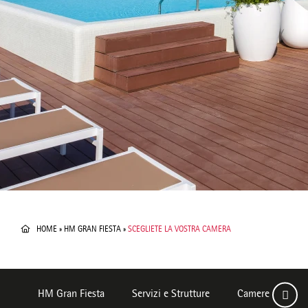
HOME
»
HM GRAN FIESTA
»
SCEGLIETE LA VOSTRA CAMERA
HM Gran Fiesta
Servizi e Strutture
Camere
De