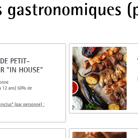
s gastronomiques (
DE PETIT-
R "IN HOUSE"
onne
 à 12 ans) 50% de
 inclus* (par personne) :