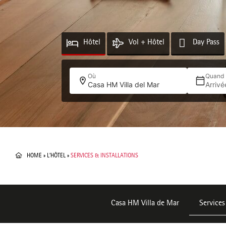
Hôtel
Vol + Hôtel
Day Pass
Où
Quand
Casa HM Villa del Mar
Arriv
HOME
»
L’HÔTEL
»
SERVICES & INSTALLATIONS
Casa HM Villa de Mar
Services 