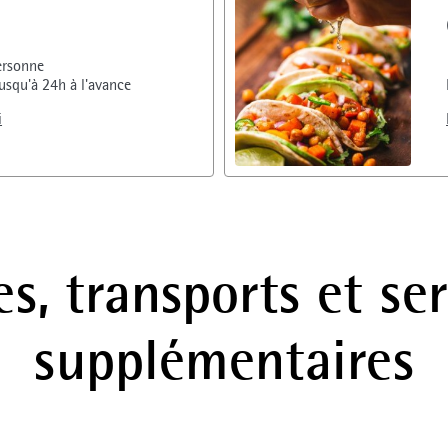
ersonne
usqu'à 24h à l'avance
i
es, transports et se
supplémentaires