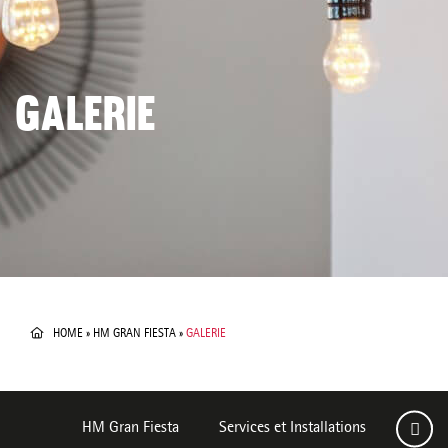
GALERIE
HOME
»
HM GRAN FIESTA
»
GALERIE
HM Gran Fiesta
Services et Installations
Chamb