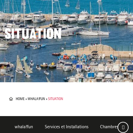
SITUATION
HOME
»
WHALA!FUN
»
SITUATION
whala!fun
Services et Installations
Chambres
D