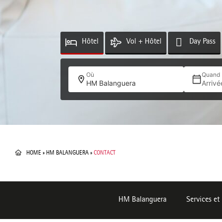
Hôtel
Vol + Hôtel
Day Pass
Où
Quand
HM Balanguera
Arriv
HOME
»
HM BALANGUERA
»
CONTACT
HM Balanguera
Services et 