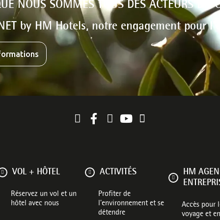
QUE NOUS SOMMES TOUS DES ACTEURS DU
NET by HM Hotels, notre engagement pour l'
nformations
VOL + HÔTEL
ACTIVITÉS
HM AGEN
ENTREPRI
Réservez un vol et un
Profiter de
hôtel avec nous
l'environnement et se
Accès pour 
détendre
voyage et en