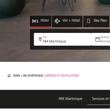
Hôtel
Vol + Hôtel
Day Pass
Où
Quand
HM Martinique
Arriv
HOME
»
HM MARTINIQUE
»
SERVICES ET INSTALLATIONS
HM Martinique
Services et 