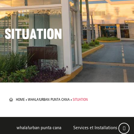
SITUATION
HOME
»
WHALA!URBAN PUNTA CANA
»
SITUATION
whala!urban punta cana
Services et Installations
Ch