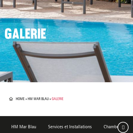
GALERIE
HOME
»
HM MAR BLAU
»
GALERIE
HM Mar Blau
Services et Installations
Chambres