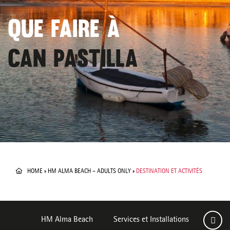
QUE FAIRE À
CAN PASTILLA
HOME
»
HM ALMA BEACH – ADULTS ONLY
»
DESTINATION ET ACTIVITÉS
HM Alma Beach
Services et Installations
Chamb