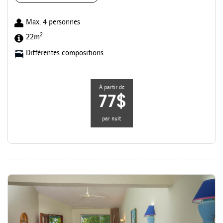
Max. 4 personnes
2
22m
Différentes compositions
A partir de
77$
par nuit