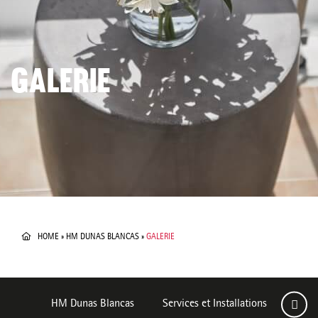
GALERIE
HOME
»
HM DUNAS BLANCAS
»
GALERIE
HM Dunas Blancas
Services et Installations
Cham