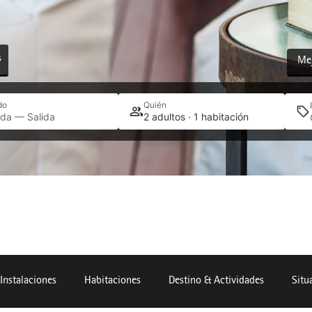
s
Mej
do
Quién
ada — Salida
2 adultos · 1 habitación
 Instalaciones
Habitaciones
Destino & Actividades
Situ