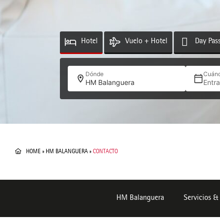
Hotel
Vuelo + Hotel
Day Pas
Dónde
Cuán
HM Balanguera
Entr
HOME
»
HM BALANGUERA
»
CONTACTO
HM Balanguera
Servicios &