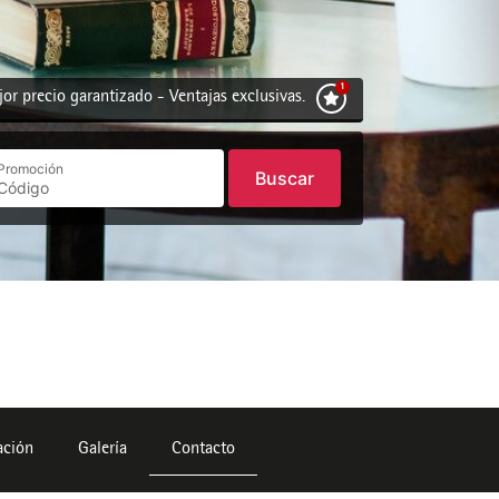
or precio garantizado - Ventajas exclusivas.
Promoción
Buscar
ación
Galería
Contacto