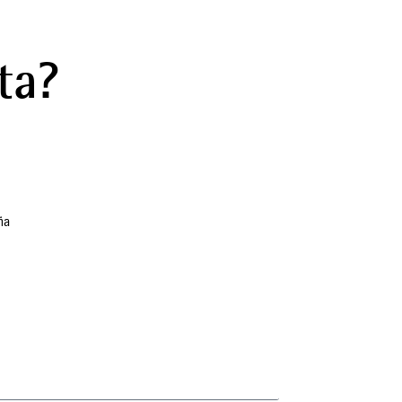
ta?
ña