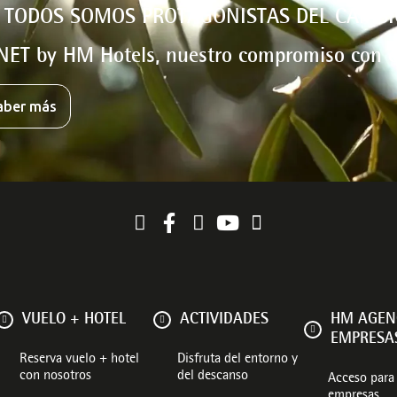
 TODOS SOMOS PROTAGONISTAS DEL CAMBI
NET by HM Hotels, nuestro compromiso con e
aber más
VUELO + HOTEL
ACTIVIDADES
HM AGEN
EMPRESA
Reserva vuelo + hotel
Disfruta del entorno y
con nosotros
del descanso
Acceso para 
empresas