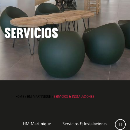
SERVICIOS
HOME
»
HM MARTINIQUE
»
SERVICIOS & INSTALACIONES
HM Martinique
Servicios & Instalaciones
Habit