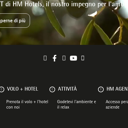
T di HM Hotels, il nostro impegno per l'ambi
perne di più
VOLO + HOTEL
ATTIVITÀ
HM AGENZ
Prenota il volo + l'hotel
Godetevi l'ambiente e
Accesso pera
con noi
il relax
aziende