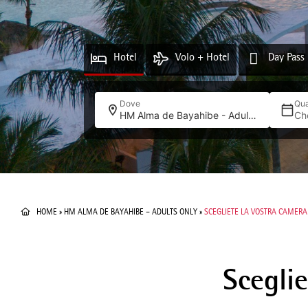
Hotel
Volo + Hotel
Day Pass
Dove
Qu
HM Alma de Bayahibe - Adults Only
Ch
HOME
»
HM ALMA DE BAYAHIBE – ADULTS ONLY
»
SCEGLIETE LA VOSTRA CAMERA
Scegli