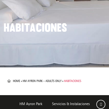
HABITACIONES
HOME
»
HM AYRON PARK – ADULTS ONLY
»
HABITACIONES
HM Ayron Park
Servicios & Instalaciones
Habit