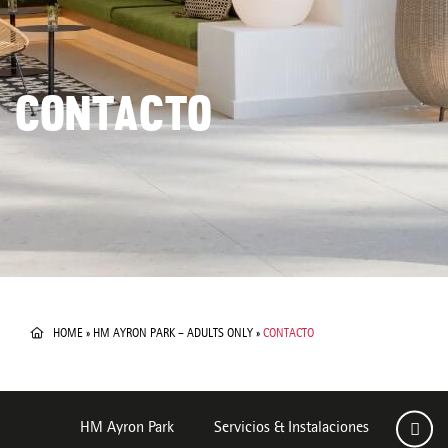
CONTACTO
HOME
»
HM AYRON PARK – ADULTS ONLY
»
CONTACTO
HM Ayron Park
Servicios & Instalaciones
Habit