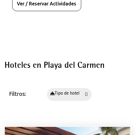
Ver / Reservar Actividades
Destinos
Hoteles en España - Mallorca
Hoteles en Playa del Carmen
Palma de Mallorca
Playa de Palma
Santa Ponça
Filtros:
Tipo de hotel
Can Pastilla
Magaluf
Cala Millor
Tenerife
Hoteles en México