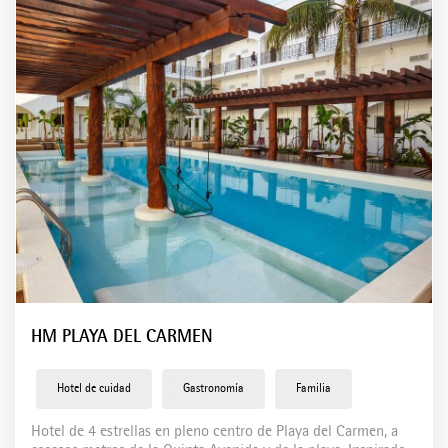
Holbox
Playa el Carmen
Hoteles en Rep. Dominicana
Bayahíbe
Boca Chica
Punta Cana
HM PLAYA DEL CARMEN
Hotel de cuidad
Gastronomía
Familia
Hotel de 4 estrellas en pleno centro de Playa del Carmen, a