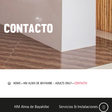
CONTACTO
HOME
»
HM ALMA DE BAYAHIBE – ADULTS ONLY
»
CONTACTO
HM Alma de Bayahíbe
Servicios & Instalaciones
Ha