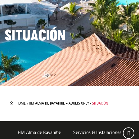
SITUACIÓN
HOME
»
HM ALMA DE BAYAHIBE – ADULTS ONLY
»
SITUACIÓN
HM Alma de Bayahíbe
Servicios & Instalaciones
Ha