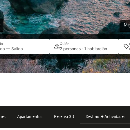
s
Mej
do
Quién
ada — Salida
2 personas · 1 habitación
ones
Apartamentos
Reserva 3D
Destino & Actividades