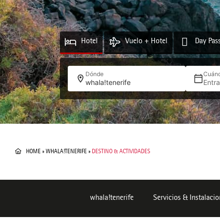
Hotel
Vuelo + Hotel
Day Pas
Dónde
Cuán
whala!tenerife
Entr
HOME
»
WHALA!TENERIFE
»
DESTINO & ACTIVIDADES
whala!tenerife
Servicios & Instalaci