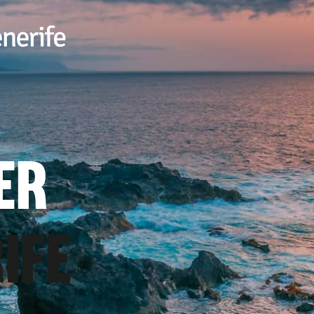
ER
IFE