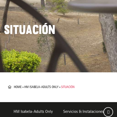
SITUACIÓN
HOME
»
HM ISABELA-ADULTS ONLY
»
SITUACIÓN
HM Isabela-Adults Only
Servicios & Instalaciones
H