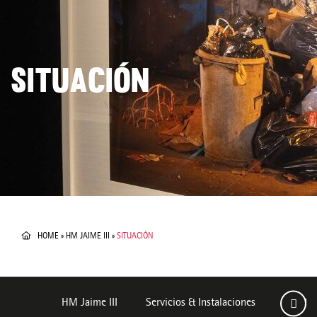
SITUACIÓN
HOME
»
HM JAIME III
»
SITUACIÓN
HM Jaime III
Servicios & Instalaciones
Habita