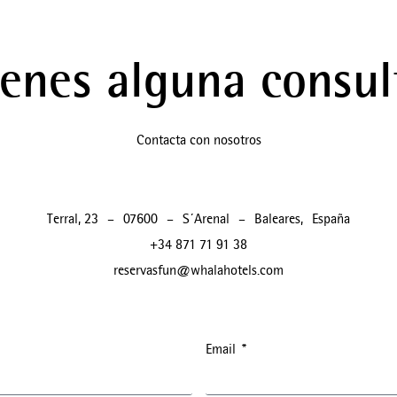
ienes alguna consul
Contacta con nosotros
Terral, 23
–
07600
–
S´Arenal
–
Baleares
,
España
+34 871 71 91 38
reservasfun@whalahotels.com
Email