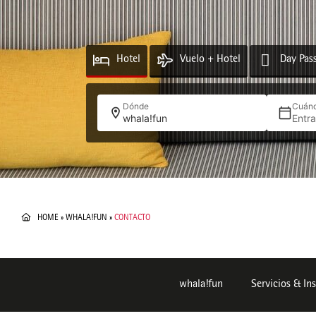
Hotel
Vuelo + Hotel
Day Pas
Dónde
Cuán
whala!fun
Entr
HOME
»
WHALA!FUN
»
CONTACTO
whala!fun
Servicios & In