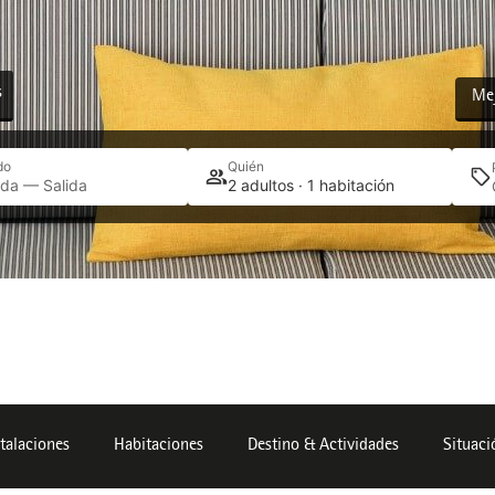
s
Mej
do
Quién
ada — Salida
2 adultos · 1 habitación
stalaciones
Habitaciones
Destino & Actividades
Situaci