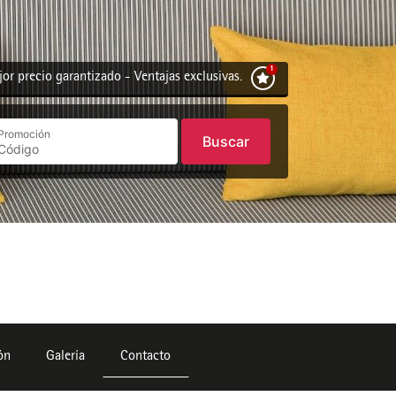
or precio garantizado - Ventajas exclusivas.
Promoción
Buscar
ón
Galería
Contacto