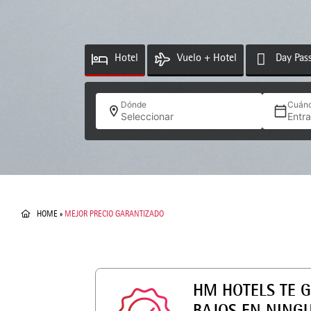
Hotel
Vuelo + Hotel
Day Pas
Dónde
Cuán
Seleccionar
Entr
HOME
»
MEJOR PRECIO GARANTIZADO
HM HOTELS TE 