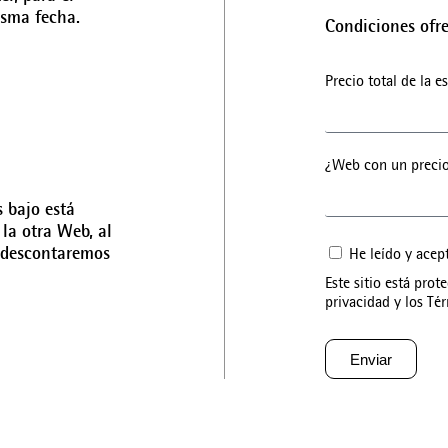
isma fecha.
Condiciones ofr
Precio total de la 
¿Web con un preci
 bajo está
 la otra Web, al
e descontaremos
He leído y acep
Este sitio está pro
privacidad
y los
Tér
Enviar