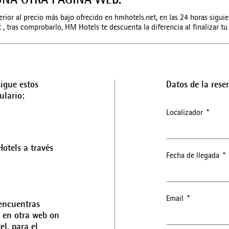
UNA OTRA PÁGINA WEB.
erior al precio más bajo ofrecido en hmhotels.net, en las 24 horas siguien
, tras comprobarlo, HM Hotels te descuenta la diferencia al finalizar tu 
sigue estos
Datos de la rese
ulario:
Localizador
otels a través
Fecha de llegada
Email
 encuentras
r en otra web on
el, para el