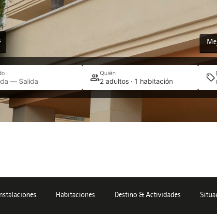
s
Mej
do
Quién
ada — Salida
2 adultos · 1 habitación
Instalaciones
Habitaciones
Destino & Actividades
Situa