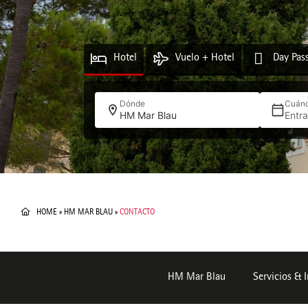
Hotel
Vuelo + Hotel
Day Pas
Dónde
Cuán
HM Mar Blau
Entr
HOME
»
HM MAR BLAU
»
CONTACTO
HM Mar Blau
Servicios & 