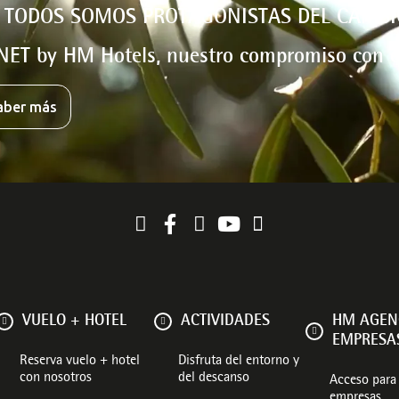
 TODOS SOMOS PROTAGONISTAS DEL CAMBI
NET by HM Hotels, nuestro compromiso con e
aber más
VUELO + HOTEL
ACTIVIDADES
HM AGEN
EMPRESA
Reserva vuelo + hotel
Disfruta del entorno y
con nosotros
del descanso
Acceso para 
empresas