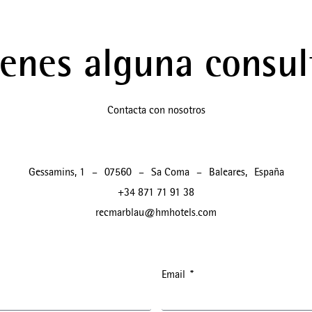
ienes alguna consul
Contacta con nosotros
Gessamins, 1
–
07560
–
Sa Coma
–
Baleares
,
España
+34 871 71 91 38
recmarblau@hmhotels.com
Email