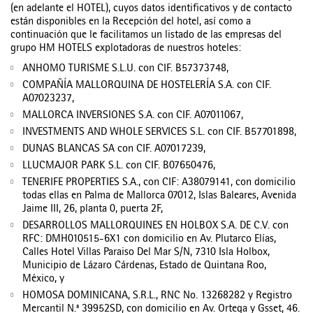
(en adelante el HOTEL), cuyos datos identificativos y de contacto
están disponibles en la Recepción del hotel, así como a
continuación que le facilitamos un listado de las empresas del
grupo HM HOTELS explotadoras de nuestros hoteles:
ANHOMO TURISME S.L.U. con CIF. B57373748,
COMPAÑÍA MALLORQUINA DE HOSTELERÍA S.A. con CIF.
A07023237,
MALLORCA INVERSIONES S.A. con CIF. A07011067,
INVESTMENTS AND WHOLE SERVICES S.L. con CIF. B57701898,
DUNAS BLANCAS SA con CIF. A07017239,
LLUCMAJOR PARK S.L. con CIF. B07650476,
TENERIFE PROPERTIES S.A., con CIF: A38079141, con domicilio
todas ellas en Palma de Mallorca 07012, Islas Baleares, Avenida
Jaime III, 26, planta 0, puerta 2F,
DESARROLLOS MALLORQUINES EN HOLBOX S.A. DE C.V. con
RFC: DMH010515-6X1 con domicilio en Av. Plutarco Elías,
Calles Hotel Villas Paraiso Del Mar S/N, 7310 Isla Holbox,
Municipio de Lázaro Cárdenas, Estado de Quintana Roo,
México, y
HOMOSA DOMINICANA, S.R.L., RNC No. 13268282 y Registro
Mercantil N.ª 39952SD, con domicilio en Av. Ortega y Gsset, 46.