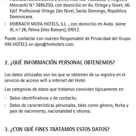
HOMOSA DOMINICANA, S.R.L., RNC No. 13268282 y Registro
Mercantil N.ª 39952SD, con domicilio en Av. Ortega y Gsset, 46.
Edif. Profesional Ortega 2do Nivel, Santo Domingo, República
Dominicana.
HORRACH MOYA HOTELS, S.L. , con domicilio en Avda. Jaime
III, n.º 26, Palma (illes Balears), 07012.
Puede contactar con nuestro Responsable de Privacidad del Grupo
HM HOTELS en
dpo@hmhotels.com
.
2. ¿QUÉ INFORMACIÓN PERSONAL OBTENEMOS?
Los datos utilizados son los que se obtienen de su registro en el
servicio de acceso wifi a internet del Hotel.
Las categorías de datos que tratamos consisten típicamente en:
Datos identificativos y de contacto;
Datos de características personales, tales como género, fecha y
país de nacimiento, nacionalidad e idioma;
3. ¿CON QUÉ FINES TRATAMOS ESTOS DATOS?