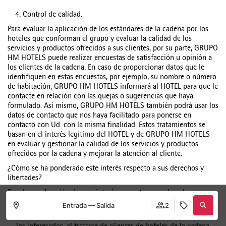
4. Control de calidad.
Para evaluar la aplicación de los estándares de la cadena por los
hoteles que conforman el grupo y evaluar la calidad de los
servicios y productos ofrecidos a sus clientes, por su parte, GRUPO
HM HOTELS puede realizar encuestas de satisfacción u opinión a
los clientes de la cadena. En caso de proporcionar datos que le
identifiquen en estas encuestas, por ejemplo, su nombre o número
de habitación, GRUPO HM HOTELS informará al HOTEL para que le
contacte en relación con las quejas o sugerencias que haya
formulado. Así mismo, GRUPO HM HOTELS también podrá usar los
datos de contacto que nos haya facilitado para ponerse en
contacto con Ud. con la misma finalidad. Estos tratamientos se
basan en el interés legítimo del HOTEL y de GRUPO HM HOTELS
en evaluar y gestionar la calidad de los servicios y productos
ofrecidos por la cadena y mejorar la atención al cliente.
¿Cómo se ha ponderado este interés respecto a sus derechos y
libertades?
Para la ponderación de este interés respecto a sus derechos y
libertades se ha determinado lo siguiente:
Entrada — Salida
2
El tratamiento es compatible con las expectativas razonables de