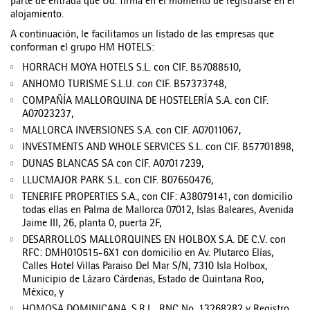
parte de entrada que Ud. firma en el momento de registrarse en el
alojamiento.
A continuación, le facilitamos un listado de las empresas que
conforman el grupo HM HOTELS:
HORRACH MOYA HOTELS S.L. con CIF. B57088510,
ANHOMO TURISME S.L.U. con CIF. B57373748,
COMPAÑÍA MALLORQUINA DE HOSTELERÍA S.A. con CIF.
A07023237,
MALLORCA INVERSIONES S.A. con CIF. A07011067,
INVESTMENTS AND WHOLE SERVICES S.L. con CIF. B57701898,
DUNAS BLANCAS SA con CIF. A07017239,
LLUCMAJOR PARK S.L. con CIF. B07650476,
TENERIFE PROPERTIES S.A., con CIF: A38079141, con domicilio
todas ellas en Palma de Mallorca 07012, Islas Baleares, Avenida
Jaime III, 26, planta 0, puerta 2F,
DESARROLLOS MALLORQUINES EN HOLBOX S.A. DE C.V. con
RFC: DMH010515-6X1 con domicilio en Av. Plutarco Elías,
Calles Hotel Villas Paraiso Del Mar S/N, 7310 Isla Holbox,
Municipio de Lázaro Cárdenas, Estado de Quintana Roo,
México, y